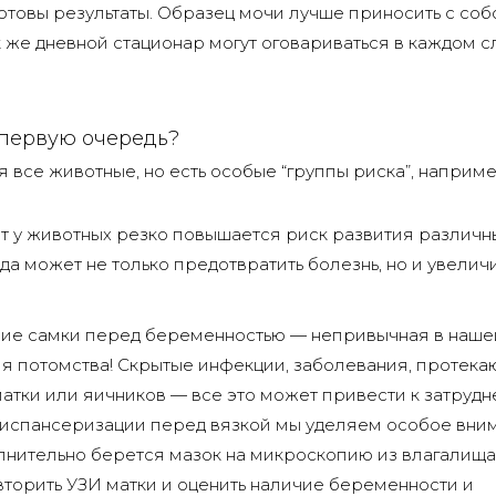
готовы результаты. Образец мочи лучше приносить с соб
 же дневной стационар могут оговариваться в каждом с
 первую очередь?
все животные, но есть особые “группы риска”, наприме
ет у животных резко повышается риск развития различн
да может не только предотвратить болезнь, но и увелич
ние самки перед беременностью — непривычная в наше
ния потомства! Скрытые инфекции, заболевания, протек
тки или яичников — все это может привести к затруд
 диспансеризации перед вязкой мы уделяем особое вни
лнительно берется мазок на микроскопию из влагалища
вторить УЗИ матки и оценить наличие беременности и