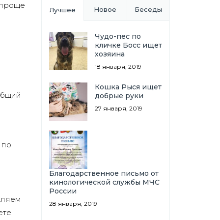
 проще
Новое
Беседы
Лучшее
Чудо-пес по
кличке Босс ищет
хозяина
18 января, 2019
Кошка Рыся ищет
общий
добрые руки
27 января, 2019
 по
Благодарственное письмо от
кинологической службы МЧС
России
вляем
28 января, 2019
ете