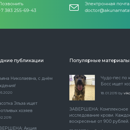
Позвонить
Электронная почта
+7 383 255-69-43
doctor@akunamatat
дние публикации
Популярные материалы
Чудо-пес по 
тьяна Николаевна, с днём
Босс ищет хо
ждения!
05.2020
18.01.2019
by
vik
асотка Эльза ищет
ЗАВЕРШЕНА: Комплексное
ботливых хозяев
исследование крови. Каждо
02.2019
воскресенье от 900 рублей.
ВЕРШЕНА: Акция