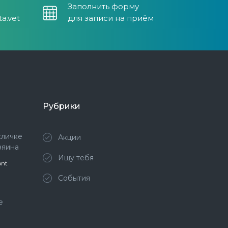
Заполнить форму
a.vet
для записи на приём
Рубрики
кличке
Акции
зяина
Ищу тебя
ont
События
е