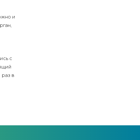
ожно и
рган,
ись с
бящий
 раз в