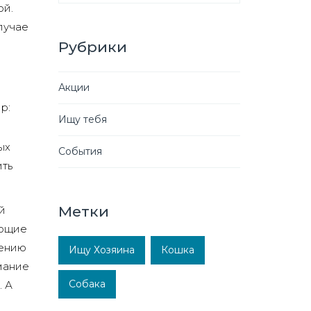
ой.
лучае
Рубрики
Акции
р:
Ищу тебя
ых
События
ить
Метки
й
ающие
нению
Ищу Хозяина
Кошка
мание
Собака
. А