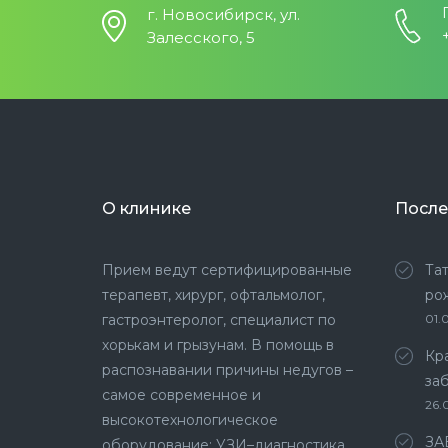
г. Новосибирск, ул.
Залесского, 5
О клинике
После
Прием ведут сертифицированные
Та
терапевт, хирург, офтальмолог,
ро
гастроэнтеролог, специалист по
01.
хорькам и грызунам. В помощь в
Кр
распознавании причины недугов –
за
самое современное и
26.
высокотехнологическое
ЗА
оборудование: УЗИ–диагностика,