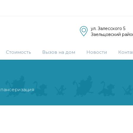
ул. Залесского 5
Заельцовский райо
Стоимость
Вызов на дом
Новости
Конта
спансеризация