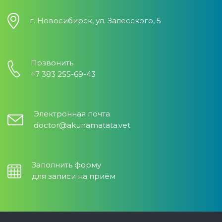
г. Новосибирск, ул. Залесского, 5
Позвонить
+7 383 255-69-43
Электронная почта
doctor@akunamatata.vet
Заполнить форму
для записи на приём