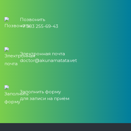
Позвонить
+7 383 255-69-43
Электронная почта
doctor@akunamatata.vet
Заполнить форму
для записи на приём