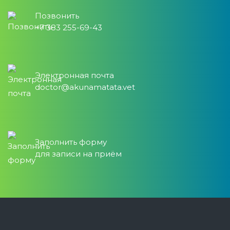
Позвонить
+7 383 255-69-43
Электронная почта
doctor@akunamatata.vet
Заполнить форму
для записи на приём