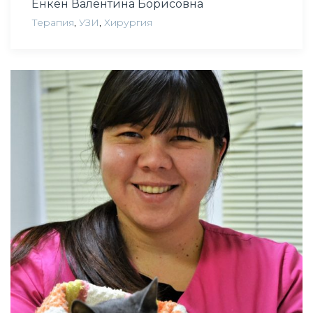
Енкен Валентина Борисовна
Терапия
,
УЗИ
,
Хирургия