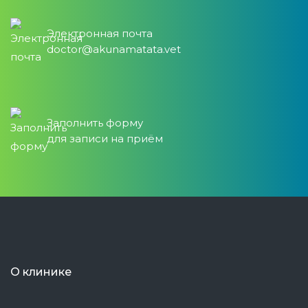
Электронная почта
doctor@akunamatata.vet
Заполнить форму
для записи на приём
О клинике