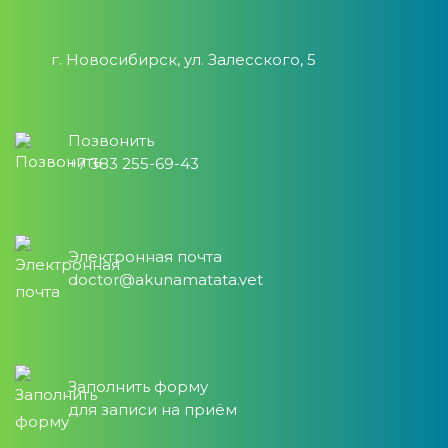
г. Новосибирск, ул. Залесского, 5
Позвонить
+7 383 255-69-43
Электронная почта
doctor@akunamatata.vet
Заполнить форму
для записи на приём