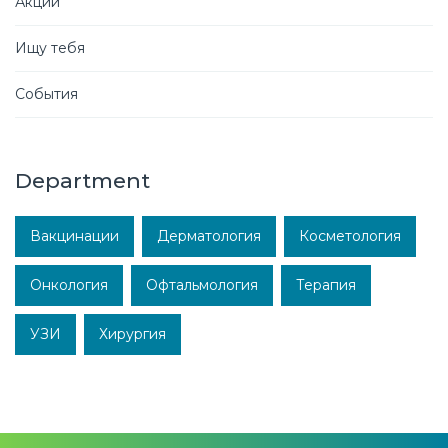
Акции
Ищу тебя
События
Department
Вакцинации
Дерматология
Косметология
Онкология
Офтальмология
Терапия
УЗИ
Хирургия