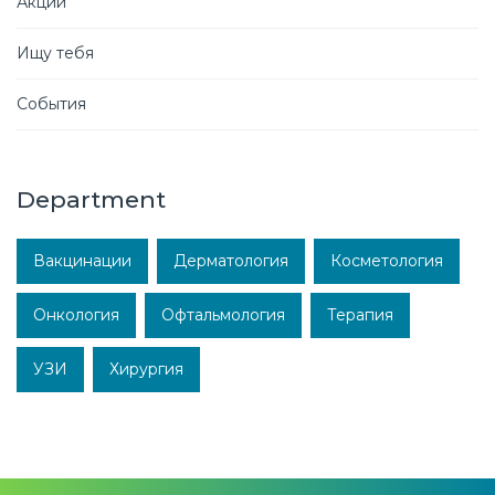
Акции
Ищу тебя
События
Department
Вакцинации
Дерматология
Косметология
Онкология
Офтальмология
Терапия
УЗИ
Хирургия