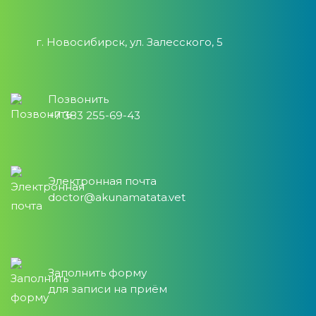
г. Новосибирск, ул. Залесского, 5
Позвонить
+7 383 255-69-43
Электронная почта
doctor@akunamatata.vet
Заполнить форму
для записи на приём