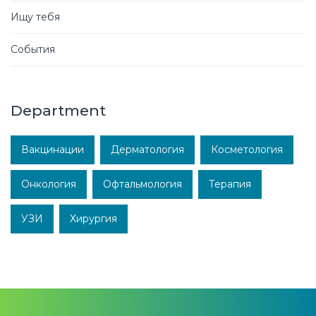
Ищу тебя
События
Department
Вакцинации
Дерматология
Косметология
Онкология
Офтальмология
Терапия
УЗИ
Хирургия