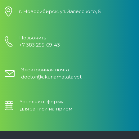
г. Новосибирск, ул. Залесского, 5
Позвонить
+7 383 255-69-43
Электронная почта
doctor@akunamatata.vet
Заполнить форму
для записи на приём