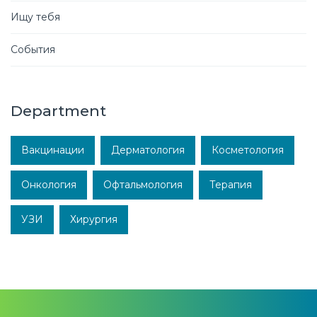
Ищу тебя
События
Department
Вакцинации
Дерматология
Косметология
Онкология
Офтальмология
Терапия
УЗИ
Хирургия