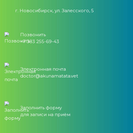
г. Новосибирск, ул. Залесского, 5
Позвонить
+7 383 255-69-43
Электронная почта
doctor@akunamatata.vet
Заполнить форму
для записи на приём