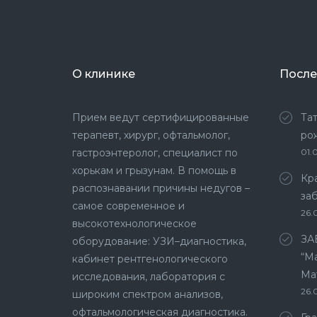
О клинике
После
Прием ведут сертифицированные
Та
терапевт, хирург, офтальмолог,
ро
гастроэнтеролог, специалист по
01.
хорькам и грызунам. В помощь в
Кр
распознавании причины недугов –
за
самое современное и
26.
высокотехнологическое
ЗА
оборудование: УЗИ–диагностика,
“Ма
кабинет рентгенологического
Ма
исследования, лаборатория с
26.
широким спектром анализов,
офтальмологическая диагностика.