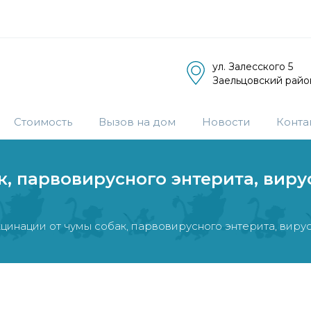
ул. Залесского 5
Заельцовский райо
Стоимость
Вызов на дом
Новости
Конта
, парвовирусного энтерита, виру
цинации от чумы собак, парвовирусного энтерита, виру