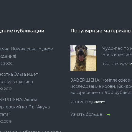
дние публикации
Популярные материалы
Чудо-пес по 
тьяна Николаевна, с днём
Босс ищет хо
ждения!
05.2020
18.01.2019
by
vik
асотка Эльза ищет
ЗАВЕРШЕНА: Комплексное
ботливых хозяев
исследование крови. Каждо
02.2019
воскресенье от 900 рублей.
ВЕРШЕНА: Акция
25.01.2019
by
vikont
ртовский кот” в “Акуна
тата”
Узнать больше
02.2019