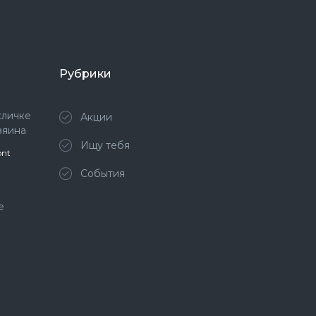
Рубрики
кличке
Акции
зяина
Ищу тебя
ont
События
е