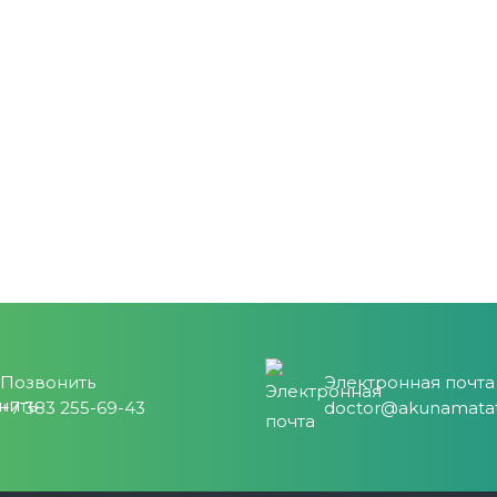
Позвонить
Электронная почта
+7 383 255-69-43
doctor@akunamatat