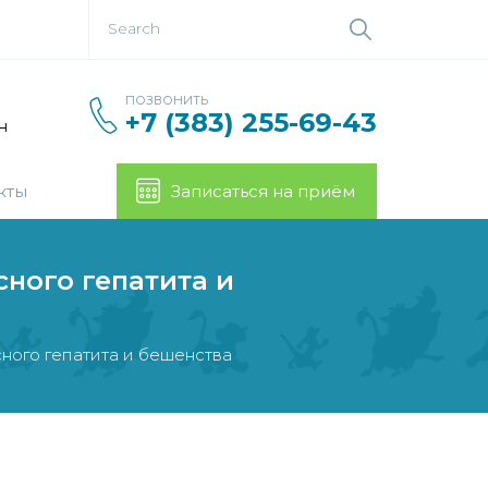
ПОЗВОНИТЬ
+7 (383) 255-69-43
н
кты
Записаться на приём
сного гепатита и
сного гепатита и бешенства