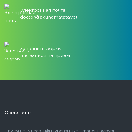
Электронная почта
doctor@akunamatata.vet
Заполнить форму
для записи на приём
О клинике
Прием ведут сертифицированные терапевт, хирург,