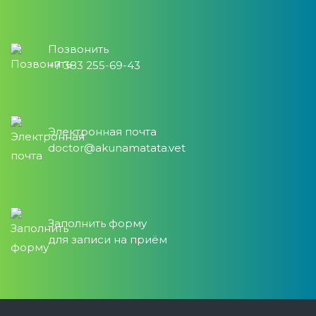
Позвонить
+7 383 255-69-43
Электронная почта
doctor@akunamatata.vet
Заполнить форму
для записи на приём